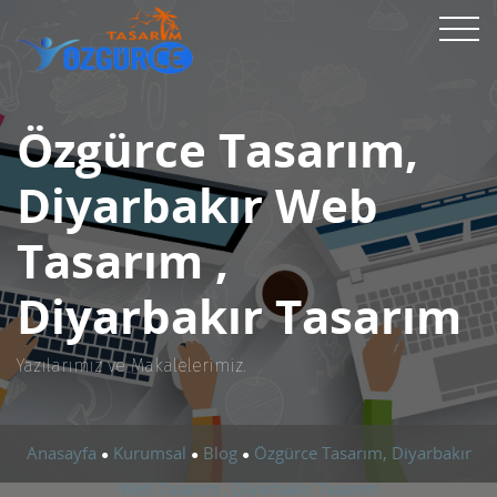
Özgürce Tasarım,
Diyarbakır Web
Tasarım ,
Diyarbakır Tasarım
Yazılarımız ve Makalelerimiz.
Anasayfa
Kurumsal
Blog
Özgürce Tasarım, Diyarbakır
●
●
●
Web Tasarım , Diyarbakır Tasarım