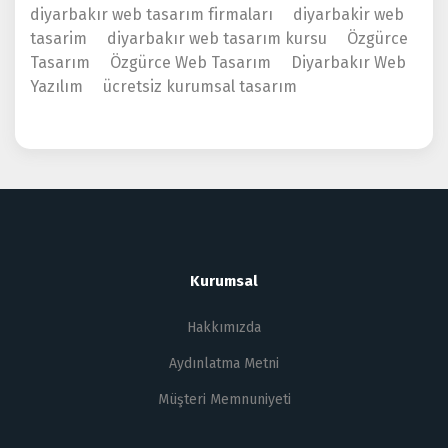
diyarbakır web tasarım firmaları
diyarbakir web
tasarim
diyarbakır web tasarım kursu
Özgürce
Tasarım
Özgürce Web Tasarım
Diyarbakır Web
Yazılım
ücretsiz kurumsal tasarım
Kurumsal
Hakkımızda
Aydınlatma Metni
Müşteri Memnuniyeti